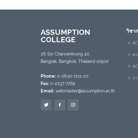
ASSUMPTION
วิชา
COLLEGE
AC
26 Soi Charoenkrung 40,
ตร
Bangrak, Bangkok, Thailand 10500
AC
Phone:
0-2630-7111-20
กา
Fax:
0-2237-7769
Email:
webmaster@assumption.ac.th