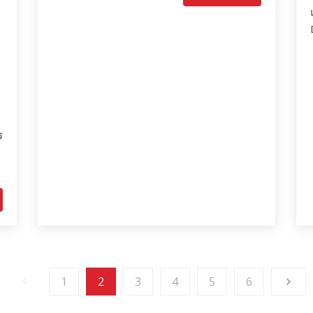
ร
1
2
3
4
5
6