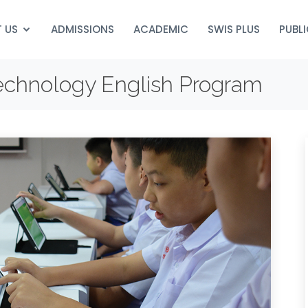
 US
ADMISSIONS
ACADEMIC
SWIS PLUS
PUBL
echnology English Program