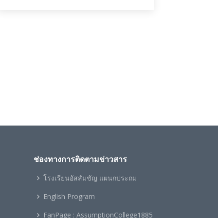
ช่องทางการติดตามข่าวสาร
โรงเรียนอัสสัมชัญ แผนกประถม
ะ
English Program
FanPage : AssumptionCollege1885