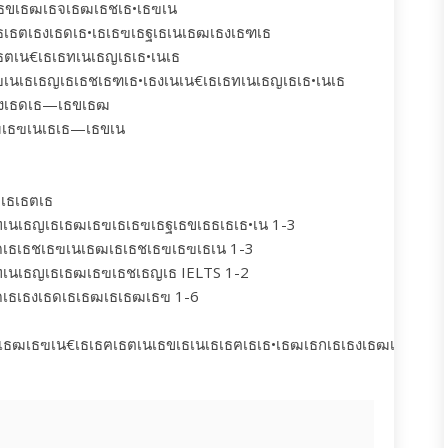
—เธขเธฒเธจเธฒเธชเธ•เธฃเน
เธตเธงเธดเธ•เธเธฃเธฐเธเนเธฒเธงเธฑเธ
ตเน€เธเธทเนเธญเธเธ•เนเธ
เธเธญเธเธชเธฑเธ•เธงเนเน€เธเธทเนเธญเธเธ•เนเธ
เธงเธดเธ—เธขเธฒ
เธฃเนเธเธ—เธขเน
เธเธตเธ
นเธญเธเธฒเธฃเธเธฃเธฐเธขเธธเธเธ•เน 1-3
เธเธชเธฃเนเธฒเธเธชเธฃเธฃเธเน 1-3
ทเนเธญเธเธฒเธฃเธชเธญเธ IELTS 1-2
เธเธงเธดเธเธฒเธเธฒเธฃ 1-6
ธฒเธฃเน€เธเธฅเธตเนเธขเธเนเธเธฅเธเธ•เธฒเธกเธเธงเธฒเธกเน