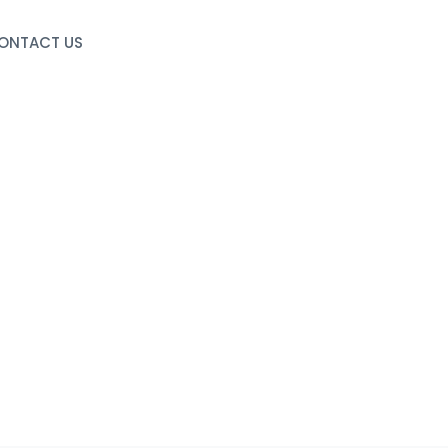
ONTACT US