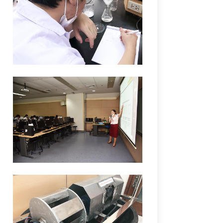
€เธซเธกเธฒเธฐเธชเธก