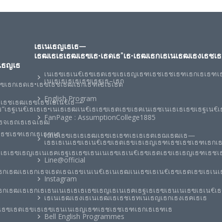
เธเนเธญเธเธ—
เธฒเธเธเธฒเธฃเธ•เธดเธ”เธ•เธฒเธกเธเนเธฒเธงเธชเ
เธญเธ
เนเธฃเธเน€เธฃเธตเธขเธเธญเธฑเธชเธชเธฑเธกเธเธฑเธ
เนเธเธเธเธเธฃเธฐเธ–เธก
เธฃเธกเธดเธ•เธฃเธชเธฒเธกเธฑเธเธเธต
English Program
ธขเธชเธฒเธฃเธชเธเน€เธ—
ธ“เธฐเน€เธเธเธ•เนเธเธฒเน€เธเธฃเธตเธขเธฅเนเธซเนเธเธเธฃเธฐเน€เ
FanPage : AssumptionCollege1885
เธจเธถเธเธฉเธฒ
ธชเธฑเธกเธเธฑเธ
เนเธเธฃเธเธเธฒเธฃเธเธฑเธเธเธตเธฌเธฒเธ—
เธธเธเนเธฃเธเน€เธฃเธตเธขเธเธญเธฑเธชเธชเธฑเธกเธ
เธเธเธฃเธญเธเนเธฅเธฐเธเธฃเธนเนเธฃเธเน€เธฃเธตเธขเธเธญเธฑเธช
Line@official
เธกเธฒเธเธกเธจเธดเธฉเธขเนเน€เธเนเธฒเนเธฃเธเน€เธฃเธตเธขเธเน
Instagram
ธกเธฒเธเธกเธเธนเนเธเธเธเธฃเธญเธเนเธฅเธฐเธเธฃเธนเนเธฃเธเน€
เธเนเธฒเธงเธเนเธฒเธเธชเธทเนเธญเธกเธงเธฅเธเธ
€เธฃเธตเธขเธเธฃเธนเนเธญเธฑเธชเธชเธฑเธกเธเธฑเธ
Bell English Programmes