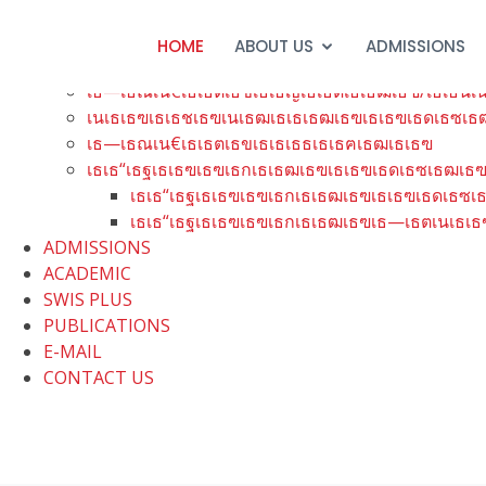
HOME
ABOUT US
HOME
ABOUT US
ADMISSIONS
เธเนเธญเธกเธนเธฅเนเธ”เธขเธชเธฑเธเน€เธเธ
เธ—เธณเน€เธเธตเธขเธเธญเธเธดเธเธฒเธฃ/เธเธนเ
เนเธเธฃเธเธชเธฃเนเธฒเธเธเธฒเธฃเธเธฃเธดเธซเ
เธ—เธณเน€เธเธตเธขเธเธเธธเธเธฅเธฒเธเธฃ
เธเธ“เธฐเธเธฃเธฃเธกเธเธฒเธฃเธเธฃเธดเธซเธฒเธฃ
เธเธ“เธฐเธเธฃเธฃเธกเธเธฒเธฃเธเธฃเธดเธซ
เธเธ“เธฐเธเธฃเธฃเธกเธเธฒเธฃเธ—เธตเนเธเ
ADMISSIONS
ACADEMIC
SWIS PLUS
PUBLICATIONS
E-MAIL
CONTACT US