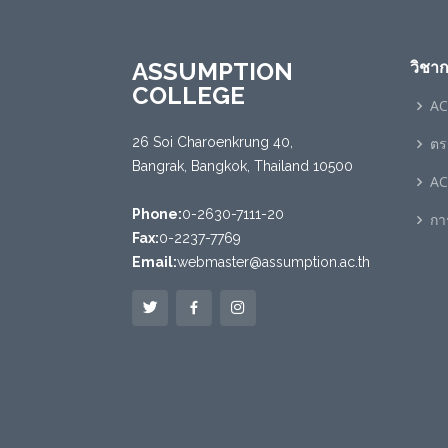
ASSUMPTION
วิชา
COLLEGE
AC
26 Soi Charoenkrung 40,
ตร
Bangrak, Bangkok, Thailand 10500
AC
Phone:
0-2630-7111-20
กา
Fax:
0-2237-7769
Email:
webmaster@assumption.ac.th